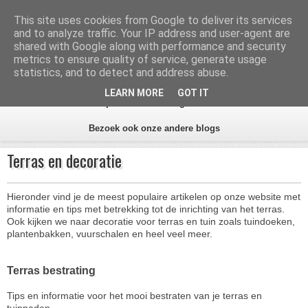
Inhoud
Zoeken
This site uses cookies from Google to deliver its services
and to analyze traffic. Your IP address and user-agent are
Aanbiedingen Tuin
shared with Google along with performance and security
metrics to ensure quality of service, generate usage
statistics, and to detect and address abuse.
Alles voor de tuin
LEARN MORE
GOT IT
Home
Alle tips
Aanbiedingen beste tuinwinkels
Bezoek ook onze andere blogs
Terras en decoratie
Hieronder vind je de meest populaire artikelen op onze website met
informatie en tips met betrekking tot de inrichting van het terras.
Ook kijken we naar decoratie voor terras en tuin zoals tuindoeken,
plantenbakken, vuurschalen en heel veel meer.
Terras bestrating
Tips en informatie voor het mooi bestraten van je terras en
tuinpaden.