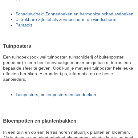
Schaduwdoek: Zonnedoeken en harmonica schaduwdoeken
Uittrekbare zijluifel als zonnescherm en windscherm
Parasols
Tuinposters
Een tuindoek (ook wel tuinposter, tuinschilderij of buitenposter
genoemd) is een heel eenvoudige manier om je tuin of terras een
bepaalde sfeer te geven. Ook kun je met een tuinposter hele leuke
effecten bereiken. Hieronder tips, informatie en de beste
aanbieders.
Tuinposters, buitenposters en tuindoeken
Bloempotten en plantenbakken
In een tuin en op een terras horen natuurlijk planten en bloemen.
Als je deze in een plantenbak of bloemenbak plaatst kun je ze heel