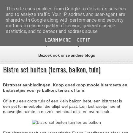
Inhoud
Zoeken
This site uses cookies from Google to deliver its services
and to analyze traffic. Your IP address and user-agent are
Aanbiedingen Tuin
shared with Google along with performance and security
metrics to ensure quality of service, generate usage
statistics, and to detect and address abuse.
Alles voor de tuin
LEARN MORE
GOT IT
Home
Alle tips
Aanbiedingen beste tuinwinkels
Bezoek ook onze andere blogs
Bistro set buiten (terras, balkon, tuin)
Bistroset aanbiedingen. Koop goedkoop mooie bistrosets en
bistosetjes voor je balkon, terras of tuin.
Of je nu een grote tuin of een klein balkon hebt, een bistroset is
een set tuinmeubelen die altijd wel past. Een bistrosetje neemt
nauwelijks ruimte in en zo'n set staat altijd en overal leuk.