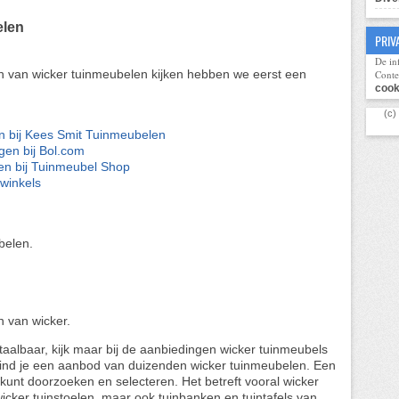
elen
PRIV
De in
n van wicker tuinmeubelen kijken hebben we eerst een
Conte
cook
(c)
n bij Kees Smit Tuinmeubelen
gen bij Bol.com
en bij Tuinmeubel Shop
winkels
belen.
n van wicker.
taalbaar, kijk maar bij de aanbiedingen wicker tuinmeubels
 vind je een aanbod van duizenden wicker tuinmeubelen. Een
kunt doorzoeken en selecteren. Het betreft vooral wicker
wicker tuinstoelen, maar ook tuinbanken en tuintafels van