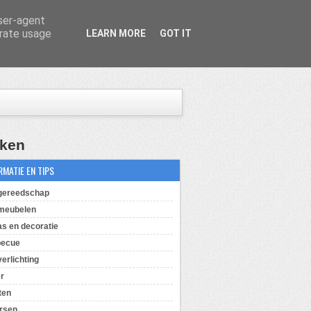
user-agent
erate usage
LEARN MORE
GOT IT
ken
RMATIE EN TIPS
gereedschap
meubelen
as en decoratie
becue
verlichting
er
ten
rsen