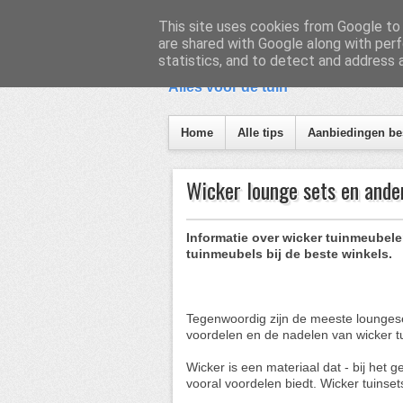
Inhoud
Zoeken
This site uses cookies from Google to d
are shared with Google along with perf
Aanbiedingen Tuin
A
statistics, and to detect and address 
Alles voor de tuin
Home
Alle tips
Aanbiedingen bes
Wicker lounge sets en ande
Informatie over wicker tuinmeubel
tuinmeubels bij de beste winkels.
Tegenwoordig zijn de meeste loungese
voordelen en de nadelen van wicker 
Wicker is een materiaal dat - bij het 
vooral voordelen biedt. Wicker tuinsets