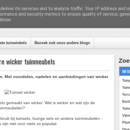
eliver its services and to analyze traffic. Your IP address and 
ormance and security metrics to ensure quality of service, gen
anbiedingen beste tuinwinkels
abuse.
te tuinwinkels
Bezoek ook onze andere blogs
re wicker tuinmeubels
Zoe
INFO
en. Met voordelen, nadelen en aanbiedingen van wicker
Tuin
Tuin
Terr
Bar
ts gemaakt van wicker. Wat is wicker en wat zijn de
tuinmeubelen?
Tuin
Vijv
gebruik bij tuinsets, lounge sets en andere tuinmeubelen -
Plan
 zijn niet voor niets zo populair.
Dive