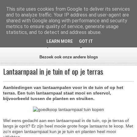
Inhoud
Zoeken
This site uses cookies from Google to deliver its services
and to analyze traffic. Your IP address and user-agent are
Aanbiedingen Tuin
shared with Google along with performance and security
metrics to ensure quality of service, generate usage
statistics, and to detect and address abuse.
Alles voor de tuin
LEARN MORE
GOT IT
Home
Alle tips
Aanbiedingen beste tuinwinkels
Bezoek ook onze andere blogs
Lantaarnpaal in je tuin of op je terras
Aanbiedingen van lantaarnpalen voor in de tuin of op het
terras. Een tuin lantaarnpaal staat mooi en sfeervol,
bijvoorbeeld tussen de planten en struiken.
Wel eens gedacht aan een lantaarnpaal in de tuin, op je terras of
langs je oprit? Er zijn heel mooie grote hoge lantaarns te koop. Met
zo'n eigen lantaarnpaal kun je je tuin en planten heel mooi