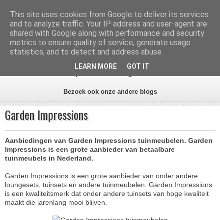
Inhoud
Zoeken
This site uses cookies from Google to deliver its services
and to analyze traffic. Your IP address and user-agent are
Aanbiedingen Tuin
shared with Google along with performance and security
metrics to ensure quality of service, generate usage
statistics, and to detect and address abuse.
Alles voor de tuin
LEARN MORE
GOT IT
Home
Alle tips
Aanbiedingen beste tuinwinkels
Bezoek ook onze andere blogs
Garden Impressions
Aanbiedingen van Garden Impressions tuinmeubelen. Garden
Impressions is een grote aanbieder van betaalbare
tuinmeubels in Nederland.
Garden Impressions is een grote aanbieder van onder andere
loungesets, tuinsets en andere tuinmeubelen. Garden Impressions
is een kwaliteitsmerk dat onder andere tuinsets van hoge kwaliteit
maakt die jarenlang mooi blijven.