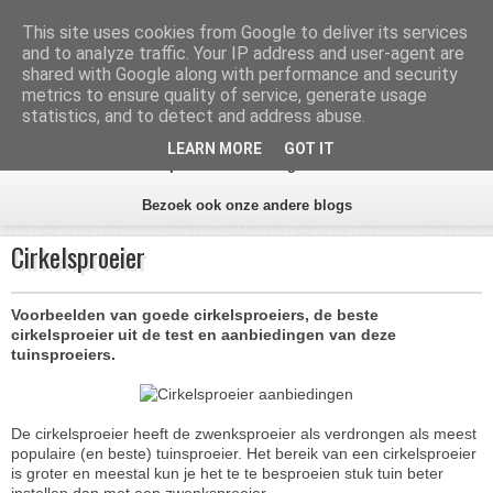
Inhoud
Zoeken
This site uses cookies from Google to deliver its services
and to analyze traffic. Your IP address and user-agent are
Aanbiedingen Tuin
shared with Google along with performance and security
metrics to ensure quality of service, generate usage
statistics, and to detect and address abuse.
Alles voor de tuin
LEARN MORE
GOT IT
Home
Alle tips
Aanbiedingen beste tuinwinkels
Bezoek ook onze andere blogs
Cirkelsproeier
Voorbeelden van goede cirkelsproeiers, de beste
cirkelsproeier uit de test en aanbiedingen van deze
tuinsproeiers.
De cirkelsproeier heeft de zwenksproeier als verdrongen als meest
populaire (en beste) tuinsproeier. Het bereik van een cirkelsproeier
is groter en meestal kun je het te te besproeien stuk tuin beter